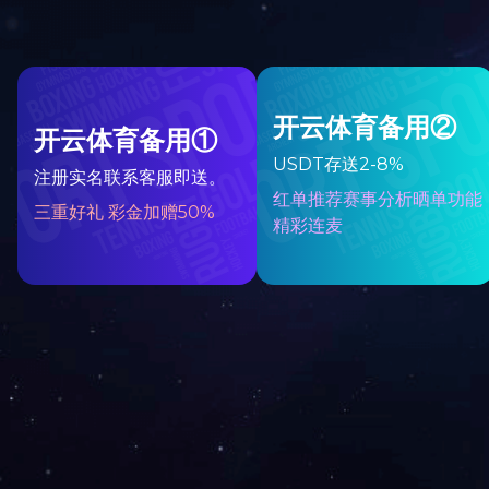
招生信息
乐鱼
湖北
分享到:
旅游
我校
跨界
乐鱼
友情链接:
国家教育部
湖北省教育厅
湖北省纪委监委