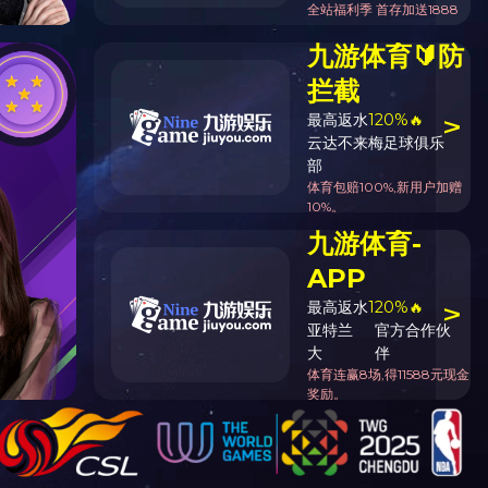
当前位置：
乐鱼买球·（中国）官方网站
>
院部动态
2026-01-18
2026-01-18
2026-01-14
2026-01-13
2026-01-13
2026-01-12
2026-01-12
2026-01-12
班
2026-01-11